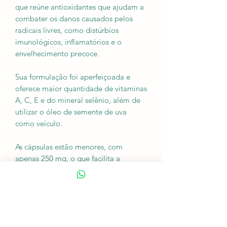
que reúne antioxidantes que ajudam a
combater os danos causados pelos
radicais livres, como distúrbios
imunológicos, inflamatórios e o
envelhecimento precoce.
Sua formulação foi aperfeiçoada e
oferece maior quantidade de vitaminas
A, C, E e do mineral selênio, além de
utilizar o óleo de semente de uva
como veículo.
As cápsulas estão menores, com
apenas 250 mg, o que facilita a
ingestão por idosos e crianças.
Apresentação:
frascos de 120 cápsulas
de 250 mg cada.