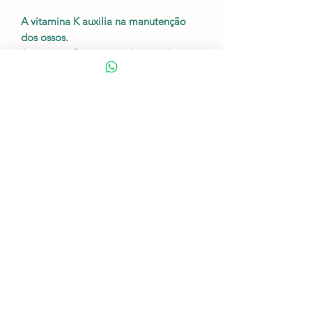
A vitamina K auxilia na manutenção
dos ossos.
A vitamina D e o magnésio auxiliam na
formação de ossos e dentes.
O magnésio auxilia no funcionamento
muscular e neuromuscular.
Apresentação:
frascos com 60
cápsulas de 500 mg cada.
FAZER
INFORMAÇÕES
COMPRAS
Fitoterápicos
Entre em contato
Fórmulas
Termos e condições
Microscópios
Informações de envio