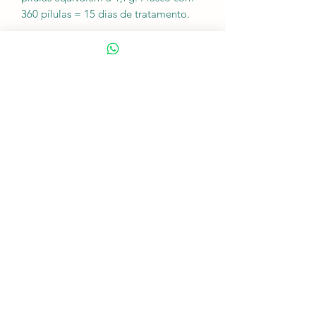
360 pílulas = 15 dias de tratamento.
FAZER
INFORMAÇÕES
COMPRAS
Fitoterápicos
Entre em contato
Fórmulas
Termos e condições
Microscópios
Informações de envio
Lâminas e Lamínulas
Lancetas
PAGAMENTOS
ENVIO