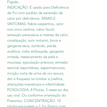
Fígado.
INDICAÇÃO: É usado para Deficiência
de Yin com padrão de ascensão de
calor por deficiência. SINAIS E
SINTOMAS: Febre vespertina, calor
nos cinco centros, rubor facial,
sensação persuasiva e intensa de calor,
constipação, suor noturno, boca e
garganta seca, zumbido, perda
auditiva, visão embaçada, garganta
irritada, ressecamento da pele e
mucosas, ejaculação precoce, emissão
seminal espontânea, espermatorreia,
micção curta de urina de cor escura,
dor e fraqueza na lombar e joelhos,
alterações menstruais e infertilidade.
POSOLOGIA: 8 Pílulas, 3 vezes ao dia,
uso oral. Ou conforme orientação do
Prescritor. CONCENTRAÇÃO: 10
pílulas equivalem a 1,7g. Frasco com